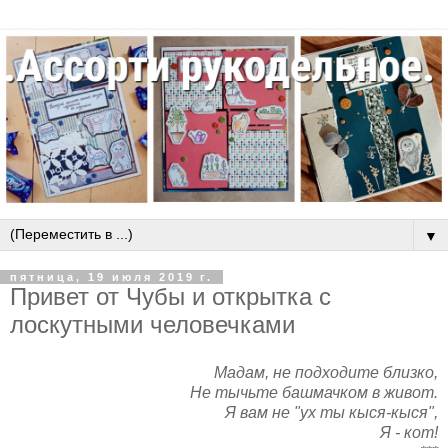
▼
пятница, 19 июля 2019 г.
Привет от Чубы и открытка с
лоскутными человечками
Мадам, не подходите близко,
Не тычьте башмачком в живот.
Я вам не "ух ты кыся-кыся",
Я - кот!