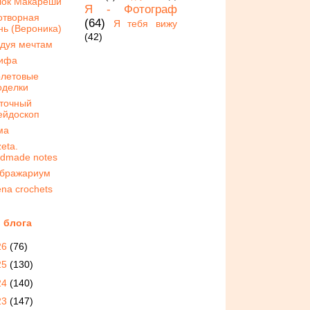
лок Макарёши
Я - Фотограф
отворная
(64)
Я тебя вижу
нь (Вероника)
(42)
дуя мечтам
ифа
летовые
оделки
точный
ейдоскоп
ма
zeta.
dmade notes
бражариум
ena crochets
 блога
26
(76)
25
(130)
24
(140)
23
(147)