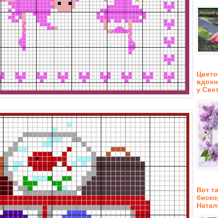
Цвето
вдохн
у Све
Вот т
биско
Натал