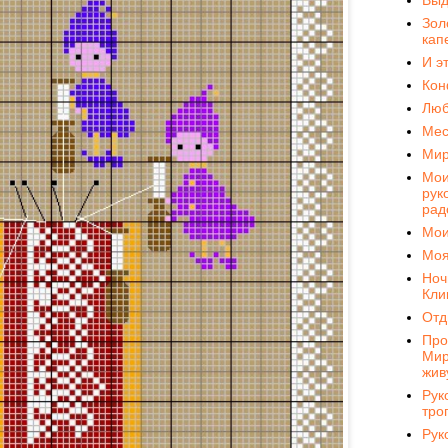
Зол
кап
И э
Кон
Лю
Мес
Мир
Мо
рук
рад
Мои
Моя
Ноч
Кли
Отд
Про
Мир
жив
Рук
тро
Рук