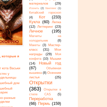
материалов
(29)
Изонить
(2)
Квиллинг
(1)
Китайский гороскоп
Кот
(233)
(4)
Кукла
(60)
Лепка
(12)
Леттеринг
(23)
Личное
(195)
Магниты на
холодильник
(8)
Мастер-
Макеты
(3)
класс
(31)
Мои
награды
(29)
Моя
, которые я
Мышки
конфета
(10)
Новый год
(14)
(87)
г кота Васьки
Объёмная
Осенние
вышивка
(8)
стях у
листья
(25)
одельницы
Открытки
шебный дом
(363)
шебный
Открытки в
арик
стиле CAS
(5)
ко-разные
Переработка
оделки
(66)
Пермь
(159)
думщица