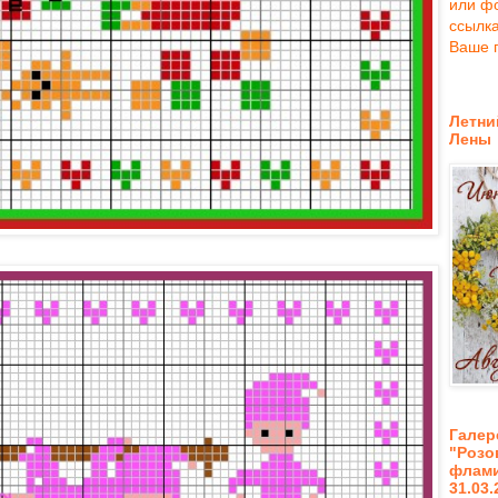
или фо
ссылка
Ваше 
Летни
Лены
Галер
"Роз
флами
31.03.