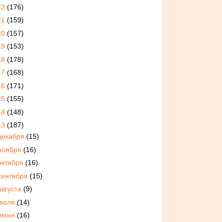
22
(176)
21
(159)
20
(157)
19
(153)
18
(178)
17
(168)
16
(171)
15
(155)
14
(148)
13
(187)
декабря
(15)
ноября
(16)
октября
(16)
сентября
(15)
августа
(9)
июля
(14)
июня
(16)