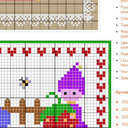
уго
Рук
жиз
Сле
Тав
Фио
рук
Цве
кал
Яш
Lliz
Нan
Vоо
Xel
Архив
►
20
►
20
►
20
►
20