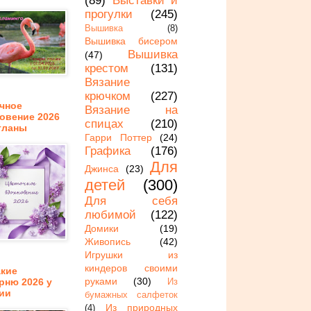
(89)
Выставки и
прогулки
(245)
Вышивка
(8)
Вышивка бисером
Вышивка
(47)
крестом
(131)
Вязание
крючком
(227)
чное
Вязание на
овение 2026
спицах
(210)
тланы
Гарри Поттер
(24)
Графика
(176)
Для
Джинса
(23)
детей
(300)
Для себя
любимой
(122)
Домики
(19)
Живопись
(42)
Игрушки из
киндеров своими
акие
руками
(30)
рню 2026 у
Из
ии
бумажных салфеток
Из природных
(4)