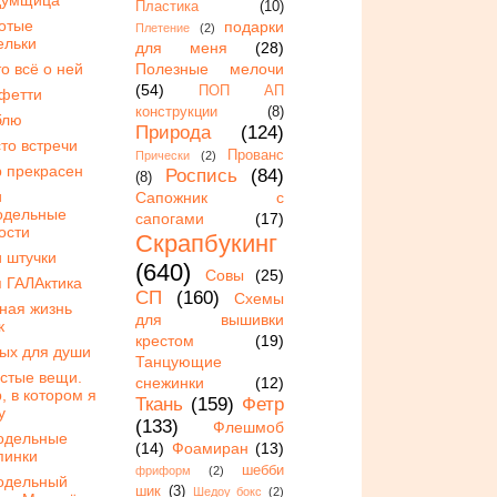
Пластика
(10)
отые
подарки
Плетение
(2)
ельки
для меня
(28)
то всё о ней
Полезные мелочи
(54)
ПОП АП
фетти
конструкции
(8)
блю
Природа
(124)
то встречи
Прованс
Прически
(2)
 прекрасен
Роспись
(84)
(8)
и
Сапожник с
одельные
сапогами
(17)
ости
Скрапбукинг
 штучки
(640)
Совы
(25)
 ГАЛАктика
СП
(160)
Схемы
ная жизнь
для вышивки
к
крестом
(19)
ых для души
Танцующие
стые вещи.
снежинки
(12)
, в котором я
Ткань
(159)
Фетр
у
(133)
Флешмоб
одельные
(14)
Фоамиран
(13)
пинки
шебби
фриформ
(2)
одельный
шик
(3)
Шедоу бокс
(2)