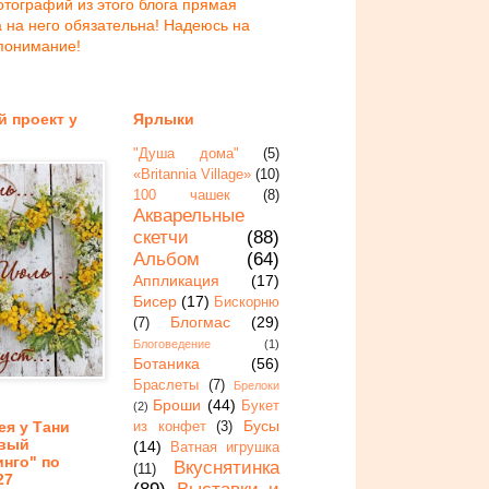
тографий из этого блога прямая
 на него обязательна! Надеюсь на
понимание!
й проект у
Ярлыки
"Душа дома"
(5)
«Britannia Village»
(10)
100 чашек
(8)
Акварельные
скетчи
(88)
Альбом
(64)
Аппликация
(17)
Бисер
(17)
Бискорню
Блогмас
(29)
(7)
Блоговедение
(1)
Ботаника
(56)
Браслеты
(7)
Брелоки
Броши
(44)
Букет
(2)
Бусы
ея у Тани
из конфет
(3)
овый
(14)
Ватная игрушка
нго" по
Вкуснятинка
(11)
27