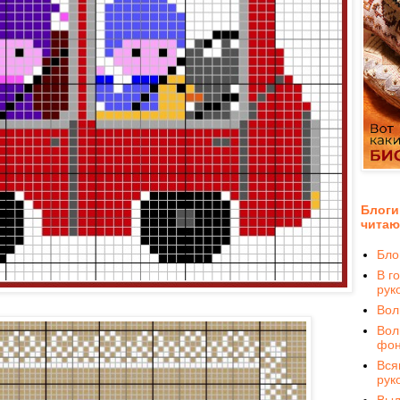
Блоги
читаю
Бло
В го
рук
Вол
Вол
фон
Вся
рук
Вы